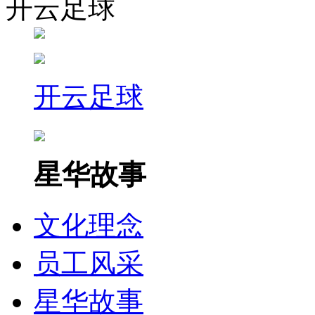
开云足球
开云足球
星华故事
文化理念
员工风采
星华故事