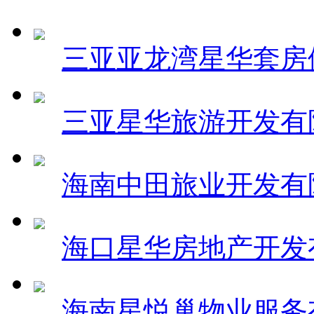
三亚亚龙湾星华套房
三亚星华旅游开发有
海南中田旅业开发有
海口星华房地产开发
海南星悦巢物业服务