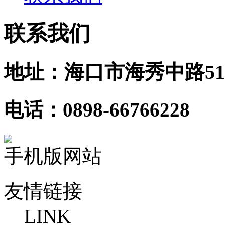
联系我们
地址：海口市海秀中路51
电话：0898-66766228
手机版网站
友情链接
LINK