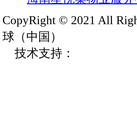
CopyRight © 2021 All
球（中国）
技术支持：