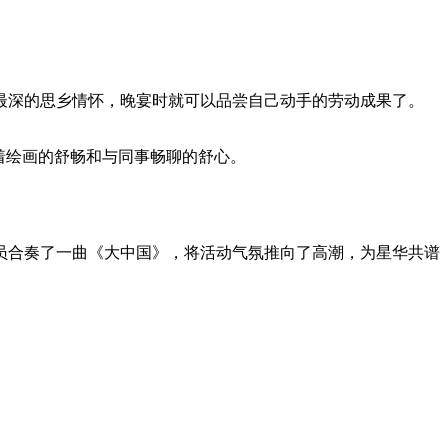
最深的思乡情怀，晚宴时就可以品尝自己动手的劳动成果了。
着绘画的舒畅和与同事畅聊的舒心。
员合奏了一曲《大中国》，将活动气氛推向了高潮，为星华共谱