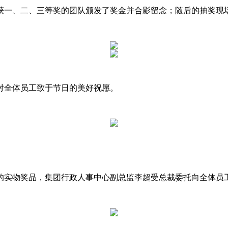
获一、二、三等奖的团队颁发了奖金并合影留念；随后的抽奖现
对全体员工致于节日的美好祝愿。
的实物奖品，集团行政人事中心副总监李超受总裁委托向全体员