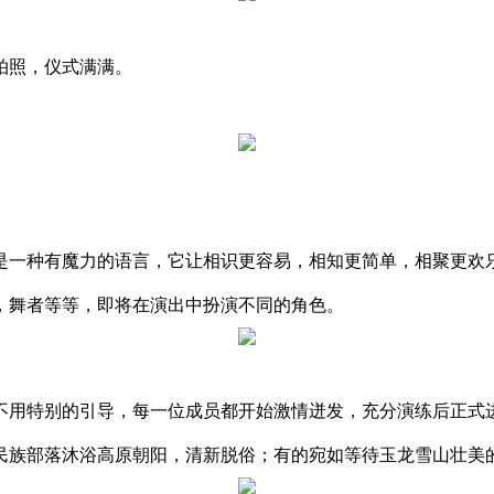
拍照，仪式满满。
是一种有魔力的语言，它让相识更容易，相知更简单，相聚更欢
，舞者等等，即将在演出中扮演不同的角色。
不用特别的引导，每一位成员都开始激情迸发，充分演练后正式
民族部落沐浴高原朝阳，清新脱俗；有的宛如等待玉龙雪山壮美