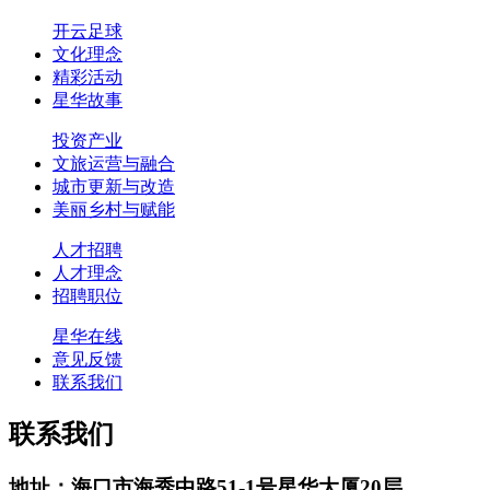
开云足球
文化理念
精彩活动
星华故事
投资产业
文旅运营与融合
城市更新与改造
美丽乡村与赋能
人才招聘
人才理念
招聘职位
星华在线
意见反馈
联系我们
联系我们
地址：海口市海秀中路51-1号星华大厦20层