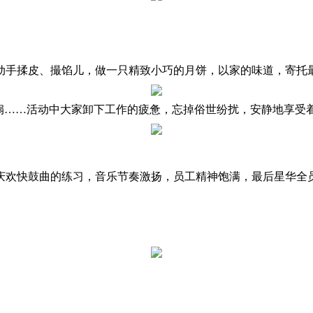
动手揉皮、撮馅儿，做一只精致小巧的月饼，以家的味道，寄托
宫扇……活动中大家卸下工作的疲惫，忘掉俗世纷扰，安静地享受
庆欢快鼓曲的练习，音乐节奏激扬，员工精神饱满，最后星华全