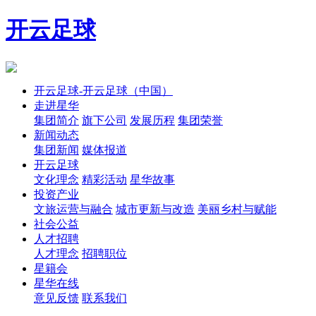
开云足球
开云足球-开云足球（中国）
走进星华
集团简介
旗下公司
发展历程
集团荣誉
新闻动态
集团新闻
媒体报道
开云足球
文化理念
精彩活动
星华故事
投资产业
文旅运营与融合
城市更新与改造
美丽乡村与赋能
社会公益
人才招聘
人才理念
招聘职位
星籍会
星华在线
意见反馈
联系我们