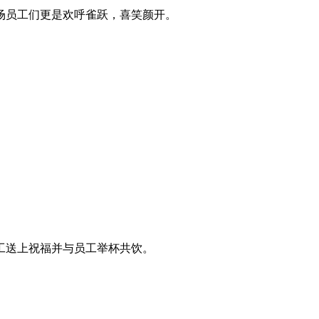
场员工们更是欢呼雀跃，喜笑颜开。
工送上祝福并与员工举杯共饮。