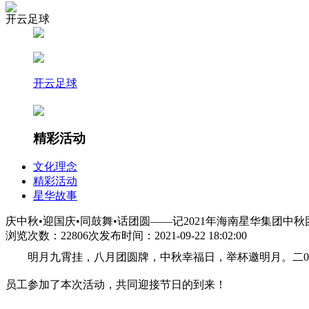
开云足球
开云足球
精彩活动
文化理念
精彩活动
星华故事
庆中秋•迎国庆•同鼓舞•话团圆——记2021年海南星华集团中
浏览次数：22806次
发布时间：2021-09-22 18:02:00
明月九霄挂，八月团圆牌，中秋幸福日，举杯邀明月。二0
员工参加了本次活动，共同迎接节日的到来！