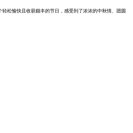
个轻松愉快且收获颇丰的节日，感受到了浓浓的中秋情、团圆