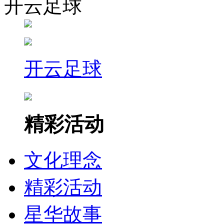
开云足球
开云足球
精彩活动
文化理念
精彩活动
星华故事