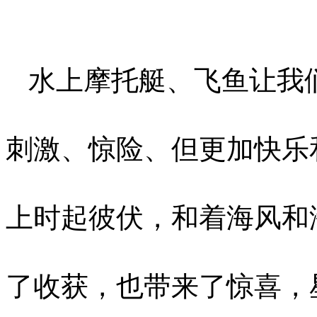
水上摩托艇、飞鱼让我
刺激、惊险、但更加快乐
上时起彼伏，和着海风和
了收获，也带来了惊喜，