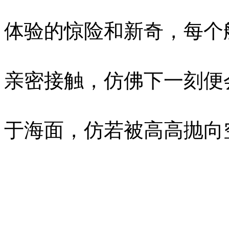
体验的惊险和新奇，每个
亲密接触，仿佛下一刻便
于海面，仿若被高高抛向