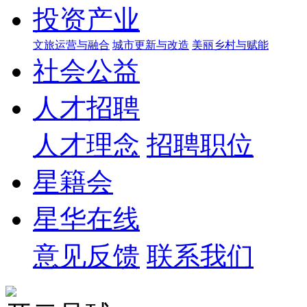
投资产业
文旅运营与融合
城市更新与改造
美丽乡村与赋能
社会公益
人才招聘
人才理念
招聘职位
星籍会
星华在线
意见反馈
联系我们