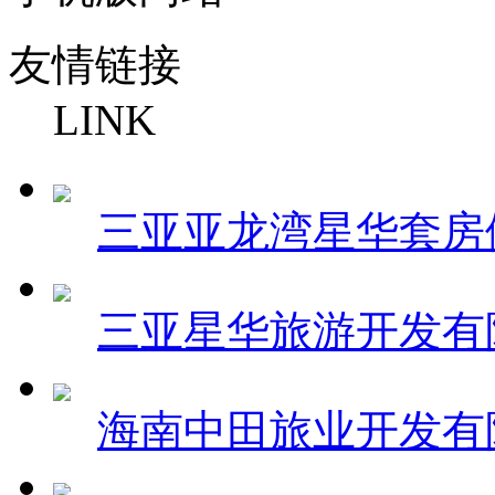
友情链接
LINK
三亚亚龙湾星华套房
三亚星华旅游开发有
海南中田旅业开发有